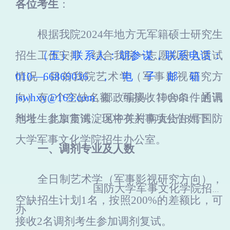
各位考生
：
根据我院
2024
年地方无军籍硕士研究生
招生工作安排，结合我院一志愿拟进入复试
（五）联系人：胡参谋，联系电话：
情况，
010
—
66869036
目前我院艺术学（军事影视研究方
，电子邮箱：
向）有
jswhxy@163.com
1
个空缺名额，可接收符合条件的调
邮政编码：
100081
，通讯
，
剂考生参加复试，现将有关事项公告如下：
地
址：北京市海淀区中关村南大
街18号国防
大学军事文化学院招生办公室。
一、调剂专业及人数
全日制艺术学（军事影视研究方向），
国防大学军事文化学院招生
空缺招生计划1名，按照200%的差额比，可
办
接收2名调剂考生参加调剂复试。