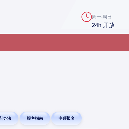
周一-周日
24h 开放
剂办法
报考指南
申硕报名