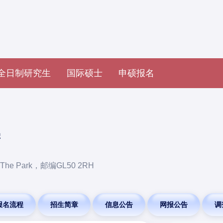
全日制研究生
国际硕士
申硕报名
学
 Park，邮编GL50 2RH
报名流程
招生简章
信息公告
网报公告
调