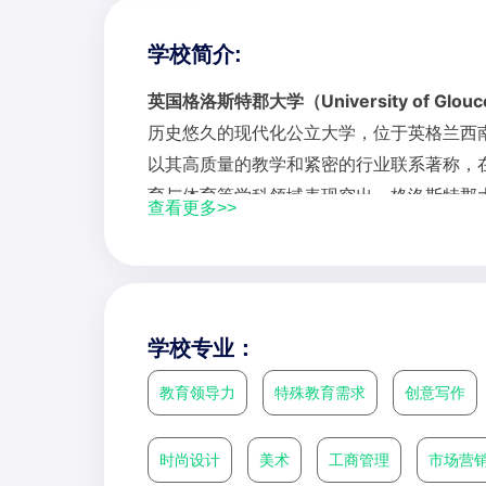
学校简介:
英国格洛斯特郡大学（University of Glouce
历史悠久的现代化公立大学，位于英格兰西
以其高质量的教学和紧密的行业联系著称，
育与体育等学科领域表现突出。格洛斯特郡
查看更多>>
的全方位课程，其教学品质在英国政府评估
学习，与BBC、劳斯莱斯等知名企业保持合
校园设施先进，包括投资数百万英镑建成的
大学图书馆之一的现代化学习资源中心。
学校专业：
教育领导力
特殊教育需求
创意写作
时尚设计
美术
工商管理
市场营