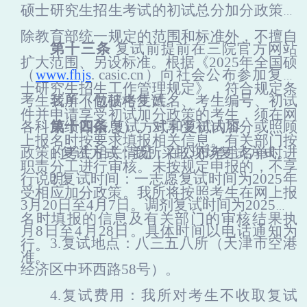
硕士研究生招生考试的初试总分加分政策，
除教育部统一规定的范围和标准外，不擅自
第十三条
复试前提前在三院官方网站
扩大范围、另设标准。根据《
202
5
年全国硕
（
www.fhjs
. casic.cn）向社会公布参加复试
士研究生招生工作管理规定》，符合规定条
考生名单（包括考生姓名、考生编号、初试
我所不做破格复试。
件并申请享受初试加分政策的考生，须在网
各科成绩等信息）。对享受初试加分或照顾
第十四条
复试方式和复试内容
上报名时按要求填报相关信息。有关部门按
政策的考生相关情况，在公布考生名单时进
1.复试
方式
：我所采取现场复试方式。
职责分工进行审核。未按规定申报的，不享
行说明。
2.复试时间：
一志愿复试时间为
202
5
年
受相应加分政策。我
所
将按照考生在网上报
3月2
0日
至
4月
7
日。
调剂复试时间为
2025年4
名时填报的信息及有关部门的审核结果执
月8日至4月28日。
具体时间以
电话
通知为
3.复试地点：
八三五八
所（天津市空港
行。
准。
经济区中环西路
58号）。
4.复试费用：我所对考生不收取复试