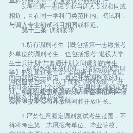
单科分数按照一志愿复试分数线执行。
3.
考生第一志愿专业与调入专业相同或
相近，且在同一学科门类范围内
。初试科目
与调入专业初试科目相同或相近。
第
十三
条
调剂要求
1.所有调剂考生【既包括第一志愿报考
外单位
的调剂考生，也包括报考
“退役大学
生士兵计划”与普通计划之间调剂的考生
2.调剂系统开放时间、调剂志愿锁定时
等】必须通过教育部“全国硕士生招生复试
间由我
所
统一设定，每次开放调剂系统持续
调剂服务系统”（以下简称“调剂系统”）进
时间不低于
12个小时，考生调剂志愿锁定时
行。
调剂工作由我所劳动人事教育处归口管
3.调剂系统开放前我所将在研招网网报
间最长不超过
36
小时。
理并统一办理相关手续。
公告中提前公布开放时间和开放时长。
4.
严禁任意圈定调剂复试考生范围，不
得将考生第一志愿报考单位、毕业院校、提