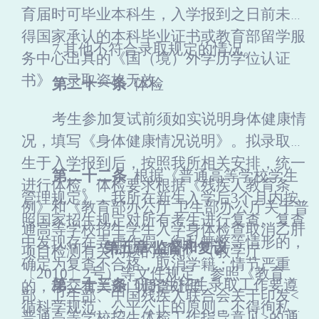
育届时可毕业本科生，入学报到之日前未取
得国家承认的本科毕业证书或教育部留学服
7
.其他不符合录取规定的情况。
务中心出具的《国（境）外学历学位认证
书》，录取资格
无效
。
第
二十一
条
体检
考生参加复试前须如实说明身体健康情
况，填写《身体健康情况说明》。拟录取考
生于入学报到后，按照
我所
相关安排，统一
第
二十二
条
根据《普通高等学校学生
进行体检。体检要求根据《残疾人教育条
管理规定》，我
所
在新生入学后
3个月内按
例》和《教育部办公厅
卫生部办公厅关于普
照国家招生规定对所有考生进行复查。复查
通高等学校招生学生入学身体检查取消乙肝
中发现存在弄虚作假、徇私舞弊等情形的，
第
五
章
监督和复议
项目检测有关问题的通知》（教学厅
确定为复查不合格，取消学籍；情节严重
〔
2010〕2号）等文件规定，参照《教育
第
二十三
条
研究生招生录取工作要遵
的，移交有关部门调查处理。
部、卫生部、中国残疾人联合会关于印发<
循科学规范、公平公正的原则，不得徇私舞
普通高等学校招生体检工作指导意见>的通