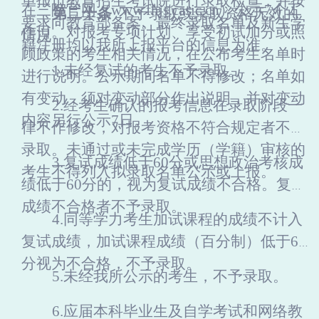
单报市教育招生考试院进行录取检查，并按
在三院官网（
www.fhjs.casic.cn）公示
7
个工
第
二十
条
不予录取或录取资格无效的
要求向教育部备案。最终录取名单及新生学
作日。对报考专项计划、享受初试加分或照
情况
籍注册均以
我所
上报平台的信息为准。
顾政策的考生相关情况，在公布考生名单时
1.未经复试的考生不予录取。
进行说明。公示期间名单不得修改；名单如
有变动，须对变动部分作出说明，并对变动
2.经考生确认的报考信息在录取阶段一
内容另行公示
7日。
律不作修改，对报考资格不符合规定者不予
录取。未通过或未完成学历（学籍）审核的
3.
复试成绩低于
60分或
思想政治
考核成
考生不得列入拟录取名单公示或上报。
绩低于
6
0
分的，视为复试成绩不合格。复试
成绩不合格者不予录取。
4.同等学力考生加试课程的成绩不计入
复试成绩，加试课程成绩（百分制）低于60
分视为不合格，不予录取。
5
.未经我所公示的考生，不予录取。
6
.应届本科毕业生及自学考试和网络教