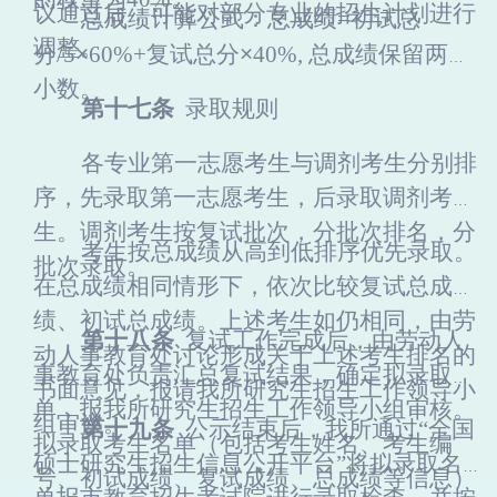
议通过后，可能对部分专业的招生计划进行
总成绩计算公式：总成绩
=初试总
调整。
分/5
×
60%+复试总分
×
40%, 总成绩保留两位
小数。
第
十七
条
录取规则
各专业第一志愿考生与调剂考生分别排
序，先录取第一志愿考生，后录取调剂考
生。调剂考生按复试批次，分批次排名，分
考生按总成绩从高到低排序优先录取。
批次录取。
在总成绩相同情形下，依次比较复试总成
绩
、
初试总成绩
。
上述考生如仍相同，由劳
第
十八
条
复试工作完成后，
由劳动人
动人事教育处讨论形成关于上述考生排名的
事教育处负责
汇总复试结果，确定拟录取名
书面意见，报请我所研究生招生工作领导小
单，报我
所
研究生招生工作领导小组审核。
组审议。
第
十九
条
公示结束后，
我
所
通过
“全国
拟录取考生名单（包括考生姓名、考生编
硕士研究生招生信息公开平台”将拟录取名
号、初试成绩、复试成绩、总成绩等信息）