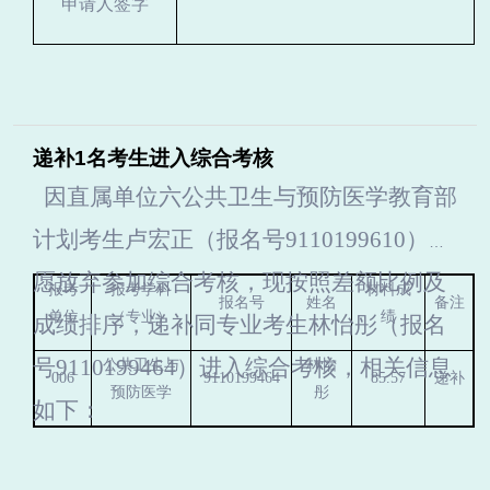
申请人签字
递补1名考生进入综合考核
因直属单位六公共卫生与预防医学教育部
计划考生卢宏正（报名号9110199610）自
愿放弃参加综合考核，现按照差额比例及
报考
报考学科
材料成
报名号
姓名
备注
单位
（专业）
绩
成绩排序，递补同专业考生林怡彤（报名
号9110199464）进入综合考核，相关信息
公共卫生与
林怡
006
9110199464
85.57
递补
预防医学
彤
如下：