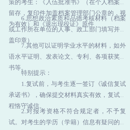
策的考生：《入伍批准书》（在个人档案中
留存，复印件加盖档案管理部门公章的，视
6.
思想政治素质和品德考核材料（档案
为有效）和《退出现役证》原件
或工作所在单位的人事、政工部门填写并加
盖印章）
7.
其他可以证明学业水平的材料
，
如
外
语水平证明、发表论文、专利、各项获奖证
书等
。
特别提示：
1.复试前，与考生逐一签订《诚信复试
承诺书》，确保提交材料真实有效，复试全
程恪守诚信。
2.对报考资格不符合规定者，不予复
试。对考生的学历（学籍）信息有疑问的，