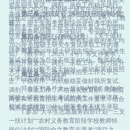
习贯彻全国教育大会精神，按照《教育部关
究生招生复试、调剂、录取工作稳步进行，
于印发
<2025年全国硕士研究生招生工作管
第
三
条
复试是硕士研究生录取的必要
并接受纪检监察部门、考生及社会各界的监
理规定>的通知》（教学〔
202
4
〕
4
号
）《教
环节，用于全面考查和综合评价考生的思想
督。
育部关于加强硕士研究生招生复试工作的指
政治素质和品德、学业知识、专业能力素
导意见》（教学〔
2006〕4号）《
关于做好
第
四
条
复试分数线划定
质、科研创新潜质等，所有拟录取的考生均
202
5
年全国硕士研究生复试录取工作的通
须参加复试。
我所
2025年硕士研究生招生一志愿考生
知
》（教学司〔
202
5
〕
4
号
）
等文件要求，
复试分数线为总分不低于305分，数学和专
规范开展复试、调剂、录取工作，努力提升
业课单科分数不低于80分，政治和英语按照
人才选拔质量，全力确保招生工作公平公
第
五
条
加分政策
工学门类国家线执行。
正、平稳有序。为积极稳妥做好我
所
复试、
符合下列条件之一后
3年内报名参加全
调剂、录取工作，严格落实教育部、市教育
国硕士研究生招生考试的考生，可申请享受
两委和市教育招生考试院的工作要求，结合
初试总成绩加10分，同等条件下优先录取。
我所
实际情况，特制定本工作
办法
。
1.参加“大学生志愿服务西部计划”“三支
一扶计划”“农村义务教育阶段学校教师特设
岗位计划”“国际中文教育志愿者”项目之