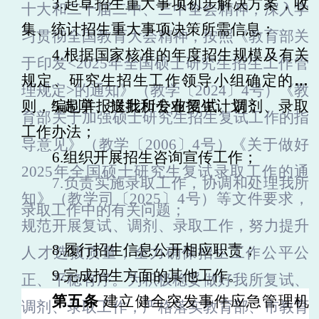
3.起草招生重大事项初步解决方案，收
十大和二十届二中、三中全会精神，深入学
集、统计招生重大事项决策所需信息；
习贯彻全国教育大会精神，按照《教育部关
4.根据国家核准的年度招生规模及有关
于印发
<2025年全国硕士研究生招生工作管
规定、
研究生
招生工作领导小组确定的原
理规定>的通知》（教学〔2024〕4号）《教
则，编制并报送我所专业招生计划；
5.起草、报批和公布复试
、调剂、
录取
育部关于加强硕士研究生招生复试工作的指
工作办法；
导意见》（教学〔2006〕4号）《
关于做好
6.组织开展招生咨询宣传工作；
2025年全国硕士研究生复试录取工作的通
7.负责实施录取工作，协调和处理我所
知》（教学司〔2025〕4号）
等文件要求，
录取工作中的有关问题；
规范开展复试、调剂、录取工作，努力提升
8.履行招生信息公开相应职责；
人才选拔质量，全力确保招生工作公平公
9.完成招生方面的其他工作。
正、平稳有序。为积极稳妥做好
我所
复试、
第五条
建立健全突发事件应急管理机
调剂、录取工作，严格落实教育部、市教育