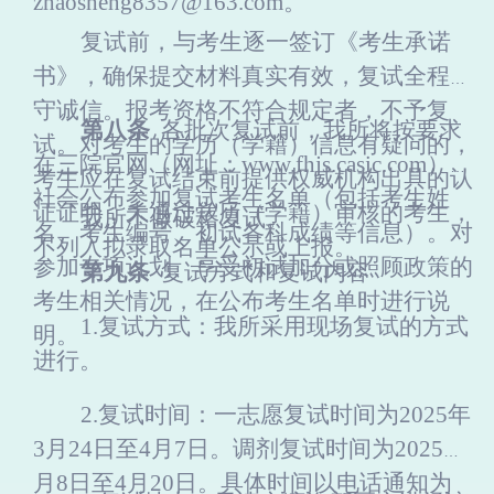
zhaosheng8357@163.com
。
复试前，与考生逐一签订《考生承诺
书》，确保提交材料真实有效，复试全程恪
守诚信。报考资格不符合规定者，不予复
第
八
条
各批次复试前，我所将按要求
试。对考生的学历（学籍）信息有疑问的，
在三院官网（网址
：
www.fhjs.casic.com
）向
考生应在复试结束前提供权威机构出具的认
社会公布参加复试考生名单（包括考生姓
证证明，未通过学历（学籍）审核的考生，
我所不做破格复试。
名、考生编号、初试各科成绩等信息）。对
不列入拟录取名单公示或上报。
参加专项计划、享受初试加分或照顾政策的
第
九
条
复试方式和复试内容
考生相关情况，在公布考生名单时进行说
1.复试方式：我所采用现场复试的方式
明。
进行。
2.复试时间：
一志愿复试时间为
202
5
年
3月
2
4日
至
4月
7
日。
调剂复试时间为
2025年4
月8日至4月20日。
具体时间以
电话
通知为