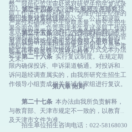
弊。我
所纪监法审处
将对研究生招生复试录
知》（教学〔2003〕3号）要求，并结合我
第
二十四
条
实行责任制和责任追究
取工作进行监督和检查。为维护招生纪律的
所
招生专业实际情况。
制。我
所
对复试过程的公平、公正和录取结
严肃性和确保研究生录取质量，研究生招生
果全面负责，负责受理考生复试录取工作的
复试录取接受社会和广大考生的监督，考生
第
二十五
条
实行监督制度和巡视制
咨询和异议。切实加强对复试录取过程的管
可通过电话或信函向我
所
劳动人事教育处、
度。我
所
研究生招生工作领导小组对复试录
理和监督，对违纪违规事件和相关人员严肃
纪监法审处反映或投诉，具体方式见本办法
取工作全面监督、巡视和检查。
处理。
第
二十六
条
实行复议制度。在规定期
文末。
限内确保投诉、申诉渠道畅通。对投诉和申
诉问题经调查属实的，由我
所
研究生招生工
作领导小组责成相关复试专家组进行复议。
第
六
章
附则
第
二十七
条
本
办法
由我
所
负责解释，
与教育部、天津市规定不一致的，以教育部
及天津市文件为准。
招生单位招生咨询电话：
022-58168030