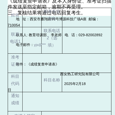
《成绩复查申请表》及本人身份证、准考证扫描
件发送至指定邮箱，逾期不再受理。
报考专业
三．复核结果将通过电话回复考生。
姓名
方向
地
址：西安市雁翔路
99
号博源科技广场
A
座
邮编：
710054
联系电话
联系
联系人
:
教育培训部
李老师 电
话：
029-82002892
2
（选
电话
1
电子邮件：
yjs@***
填）
准考
证号
附件：《成绩复查申请表》
西安热工研究院有限公司
科目
科目名称
代码
2025
年
2
月
18
日
通知
成绩