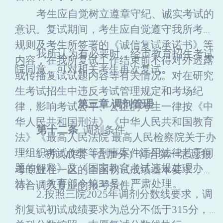
考生应自觉树立遵章守纪、诚实考试的
意识。复试期间，考生应自觉遵守我
所
考场
规则及考生所签署的《诚信复试承诺书》等
我
所
认为有必要时，经市教育招生考试
内容，在我
所
复试工作结束前不得对外透露
院同意，可对相关考生再次复试
。
或传播复试试题内容等有关情况。对在研究
生考试招生中违反考试管理规定和考场纪
第
三
章
调剂管理
律，影响考试公平、公正的考生一律按《中
华人民共和国刑法》《中华人民共和国教育
第
十二
条
调剂条件
法》《最高人民法院
最高人民检察院关于办
理组织考试作弊等刑事案件适用法律若干问
1.初试成绩（含加分）符合第一志愿报
题的解释》及《国家教育考试违规处理办
考专业在一区的全国初试成绩基本要求，并
法》（教育部令第
33号）严肃处理。
符合调入专业的报考条件。
2.按照三院202
5
年调剂分数线要求，调
剂复试初试成绩要求为总分不低于
3
1
5分，