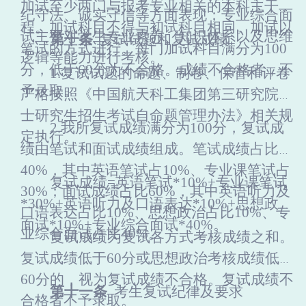
加试至少两门与报考专业相关的本科主干课
纪守法、诚实守信等方面表现；专业综合面
程。加试科目不得与初试科目相同。加试以
试主要对学生专业素养、知识体系以及思维
第
十
条
复试试题和复试成绩
笔试的方式进行。每门加试科目满分为
100
逻辑等能力进行考核。
分，低于6
0
分为不合格。成绩不合格者，不
1.复试试题的命题、制卷、保管和评卷
予录取。
严格按照《中国航天科工集团第三研究院硕
士研究生招生考试自命题管理办法》相关规
2.我所复试成绩满分为1
00
分，复试成
定执行。
绩由笔试和面试成绩组成。笔试成绩占比
40%，其中英语笔试占10%、专业课笔试占
复试成绩
=英语笔试*10%+专业课笔试
30%；面试成绩占比60%，其中英语听力及
*30%+英语听力及口语表达*10%+
思想政治
口语表达占比10%、思想政治占比10%、专
面试
*10%+专业综合面试*40%。
业综合面试占比40%。
复试成绩为复试各方式考核成绩之和。
复试成绩低于
60分或
思想政治
考核成绩低于
6
0
分的，视为复试成绩不合格。复试成绩不
第
十一
条
考生复试纪律及要求
合格者不予录取。