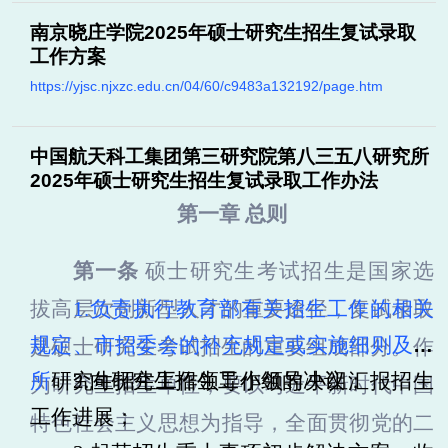
南京晓庄学院2025年硕士研究生招生复试录取
工作方案
https://yjsc.njxzc.edu.cn/04/60/c9483a132192/page.htm
中国航天科工集团第三研究院第八三五八研究所
2025年硕士研究生招生复试录取工作办法
第一章 总则
第一条
硕士研究生考试招生是国家选
拔高层次创新型人才的重要途径，复试录取
1.负责执行教育部有关招生工作的相关
规定、市招委会的补充规定或实施细则及我
是硕士研究生考试招生的重要组成部分
。
作
所
研究生
2.向
研究生
招生工作领导小组的决议；
招生工作领导小组汇报招生
为研究生招生单位，要以习近平新时代中国
工作进展；
特色社会主义思想为指导，全面贯彻党的二