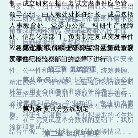
制，成立研究生招生复试突发事件应急管理
两委、教育招生考试院
和
中国航天科工集团
领导小组，由人教处处长任组长，成员包括
第三研究院（以下简称三院）
的工作要求，
第
六
条
研究生招生工作领导小组下设
人事教育处、党委办公室、科研生产保障
结合我
所
实际情况，特制定本
办法
。
招生工作办公室、复试专家组、技术保障
处、信息化等部门，
负责制定复试突发事件
组、后勤保障组、监督检查组。
第二条
坚持
“按需招生、全面衡量、择
应急处置预案、组织模拟演练、决策处置突
第
七
条
我所硕士研究生招生复试录取
优录取、宁缺毋滥”的原则，在确保安全
发事件等。
工作在纪检监察部门的监督下进行。
第三章
复试管理
性、公平性和科学性的基础上，统筹兼顾、
第八条
复试是硕士研究生录取的必要
精准施策、严格管理，全面推进我所硕士研
环节，用于全面考查和综合评价考生的思想
究生招生复试、调剂、录取工作稳步进行，
政治素质和品德、学业知识、专业能力素
并接受纪检监察部门、考生及社会各界的监
第九条
复试分数线划定
质、科研创新潜质等，所有拟录取的考生均
督。
在
三院
复试基本分数线的基础上，
我所
须参加复试。
结合生源、招生计划、复试比例等情况，确
第二章
组织与管理