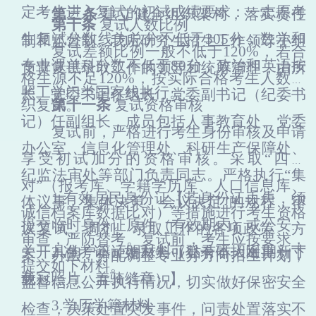
定考生进入复试的初试成绩要求
：
一志愿考
第三条
建立健全组织架构，落实责任
第十条
复试人数比例
生复试分数线为总分不低于
305分，数学和
制和监督制。
我所
研究生招生工作领导小组
复试差额比例一般不低于
120%，若合
专业课单科分数不低于80分，政治和英语按
负责复试录取工作的领导和统筹管理，由
所
格生源不足120%，按实际合格考生人数组
照工学门类国家线执行。
长
、
党委书记
任组长，
党委副书记（纪委书
织复试。
第十一条
复试
资格
审核
记）
任副组长
，
成员包括
人事教育处、党委
复试前，严格进行考生身份审核及申请
办公室、信息化管理处、科研生产保障处、
享受初试加分的资格审核。
采取
“四比
纪监法审处等
部门负责同志。严格执行
“集
对”
（报考库、学籍学历库、人口信息库、
1.有效居民身份证
【
若身份证丢失，须
体议事、集体决策、会议决定”的规程，审
诚信档案库数据比对）
等措施
进行考生资格
提交临时身份证原件（有效期内）或公安机
议复试、调剂、录取工作的各项政策、方
审查
，严防替考。复试前，
考生应按要求，
关开具的户籍证明材料（贴有本人近期一寸
2.准考证（如丢失可登录研招网重新下
案、办法，分配调整
专业
分
方向
招生计划，
提交如下材料。
免冠照片、盖骑缝章）
载）
】
监督信息公开执行情况，切实做好保密安全
3.
学历学籍材料
检查，决策处置突发事件，问责处置落实不