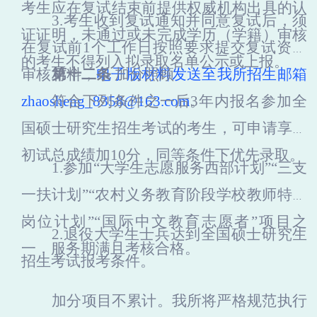
考生应在复试结束前提供权威机构出具的认
3.考生收到复试通知并同意复试后，
须
证证明，
未通过或未完成学历（学籍）审核
在复试前
1
个工作日
按照要求提交复试资格
的考生不得列入拟录取名单公示或上报。
审核材料
第十二条
，
电子版材料发送至我所招生邮箱
加分
照顾
zhaosheng_8358@163.com
符合下列条件之一后
。
3年内报名参加全
国硕士研究生招生考试的考生，可申请享受
初试总成绩加10分，同等条件下优先录取。
1.参加“大学生志愿服务西部计划”“三支
一扶计划”“农村义务教育阶段学校教师特设
岗位计划”“国际中文教育志愿者”项目之
2.退役大学生士兵达到全国硕士研究生
一，服务期满且考核合格。
招生考试报考条件。
加分项目不累计。我
所
将严格规范执行