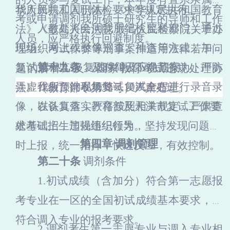
我所新职工入职体检要求等
华人民共和国刑法》《中华人民共和国教育
规定执行。
考或申请调剂
我所
硕士研究生的导师和工作
人教处
将会同我
所
纪检监察部门，通过
法》《最高人民法院
最高人民检察院关于办
人员，应严格执行回避制度。
现场、网上或录像巡查、抽查等方式，加强
理组织考试作弊等刑事案件适用法律若干问
复试过程监管，及时纠正不规范行为，严防
第十九条
复试保障及应急预案
题的解释》及《国家教育考试违规处理办
弄虚作假、徇私舞弊；复试全程进行录音录
我所预计现场复试
10人
左右。
法》（教育部令第
33号）严肃处理。
像，以备复查；严格按照相关规定，严肃查
在认真落实教育部及天津市复试工作要
处考试招生违规违纪行为。
求基础上，加强组织领导，坚持发现问题即
第四章
调剂管理
时上报，统一指挥，快速反应，有效控制。
第二十条
调剂条件
1.初试成绩（含加分）符合第一志愿报
考专业在
一区
的全国初试成绩基本要求，并
符合调入专业的报考要求。
2.调剂考生第一志愿专业与调入专业相