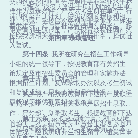
交调剂志愿的时间先后顺序等非学业水平标
5.报考“退役大学生士兵计划”的考生申
准作为遴选条件，
严禁以考生所在单位、行
请调剂至普通计划，按照调剂的程序和相关
业、地域、学校层次类别等非学业水平标准
要求进行，须与同批次申请调剂的考生一起
限定调剂生源范围，严禁设置歧视性调剂条
按照我
所
相关要求、规则进行排名，择优进
第
四
章
录取管理
件
。
入复试。
第
十四
条
我
所
在研究生招生工作领导
小组的统一领导下，按照教育部有关招生政
策规定及市招生委员会的管理和实施办法，
第
十五
条
计划管理
根据招生计划、复试录取办法以及考生初试
和复试成绩、思想政治和品德情况、身心健
我
所
将严格按照教育部下达的年度硕士
康状况等择优确定拟录取名单。
研究生招生计划及相关要求开展招生录取工
作，严禁超计划录取考生。根据教育部下达
第
十六
条
录取总成绩计算：初试成绩
的招生计划，结合各专业合格生源复试的具
占总成绩的权重为
60%，复试成绩占总成绩
体情况，经我
所
研究生招生领导小组集体审
的权重为40%。