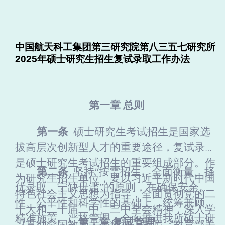
中国航天科工集团第三研究院第八三五七研究所
2025年硕士研究生招生复试录取工作办法
第一章
总则
第一条
硕士
研究生考试招生是国家选
拔高层次创新型人才的重要途径，复试录取
是硕士研究生考试招生的重要组成部分。作
第二条
坚持
“按需招生、全面衡量、择
为研究生招生单位，要以习近平新时代中国
优录取、宁缺毋滥”的原则，在确保安全
特色社会主义思想为指导，全面贯彻党的二
性、公平性和科学性的基础上，统筹兼顾、
十大和二十届二中、三中全会精神，深入学
精准施策、严格管理，全面推进我
所
硕士研
第
二
章
复试管理