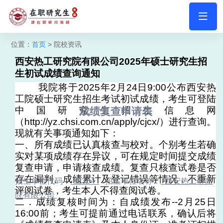
位置：
首页
> 院校资讯
西安热工研究院有限公司2025年硕士研究生招
生初试成绩查询通知
我院将于2025年2月24日9:00公布西安热
工院硕士研究生招生考试初试成绩，考生可登陆
中国研究生招生信息网
成绩复查申请表
（http://yz.chsi.com.cn/apply/cjcx/）进行查询。
现就有关事项通知如下：
一、所有成绩已认真核查与校对。个别考生若确
实对某项成绩存在异议，可在规定时间提交成绩
复查申请，申请核查成绩。复查只核查试卷是否
存在漏判、成绩累计及登记错误等情况，不重新
招生单位代码：
82304
招生单位名称：
西安热工研究
评阅试卷，考生本人不得查阅试卷。
院有限公司
二．成绩复核时间为：自成绩发布--2月25日
16:00前；考生可提前通过电话联系，确认后将