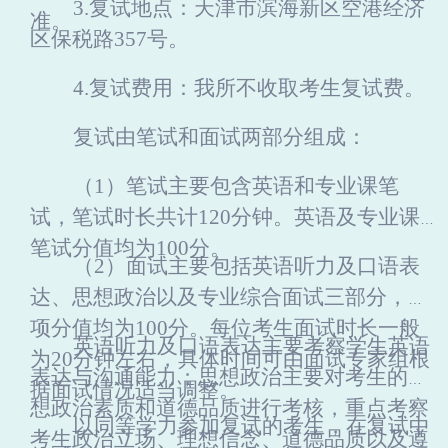
3.复试地点：天津市滨海新区空港经济
准。
区保税路357号。
4.复试费用：我所不收取考生复试费。
复试由笔试和面试两部分组成：
（
1）笔试主要包含英语和专业课笔
试，笔试时长共计120分钟。英语及专业课
笔试分值均为100分。
（
2）面试主要包括英语听力及口语表
达、
思想政治
以及专业综合面试三部分，各
项分值均为
1
00
分。每位考生面试时长一般
英语听力及口语表达主要考察学生英语
为
20分钟左右，具体时间可由面试专家组根
表达与沟通能力；
思想政治
主要对考生的思
据面试情况适当调整。
想政治素质和道德品质进行考核，重点考察
以同等学力参加复试的考生，在复试中
考生政治立场、理想信念、道德品质以及遵