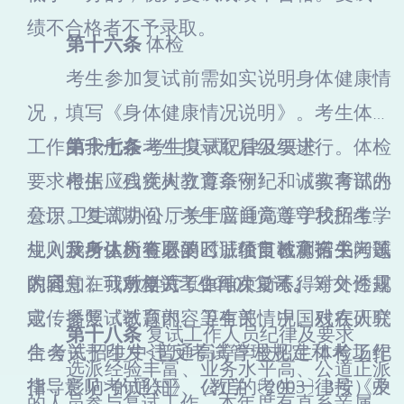
绩不合格者不予录取。
第十六条
体检
考生参加复试前需如实说明身体健康情
况，填写《身体健康情况说明》。考生体检
工作由我所在考生拟录取后组织进行。体检
第十七条
考生复试纪律及要求
要求根据《残疾人教育条例》和《教育部办
考生应自觉树立遵章守纪、诚实考试的
公厅
意识。复试期间，考生应自觉遵守我
卫生部办公厅关于普通高等学校招生学
所
考场
生入学身体检查取消乙肝项目检测有关问题
规则及考生所签署的《诚信复试承诺书》等
我
所
认为有必要时，经市教育招生考试
的通知》（教学厅〔
内容，在我
院同意，可对相关考生再次复试
所
复试工作结束前不得对外透露
2010〕2号）等文件规
。
定，参照《教育部、卫生部、中国残疾人联
或传播复试试题内容等有关情况。对在研究
第十八条
复试工作人员纪律及要求
合会关于印发<普通高等学校招生体检工作
生考试招生中违反考试管理规定和考场纪
选派经验丰富、业务水平高、公道正派
指导意见>的通知》（教学〔2003〕3号）
律，影响考试公平、公正的考生一律按《中
及
的人员参与复试工作
，
本年度有直系亲属报