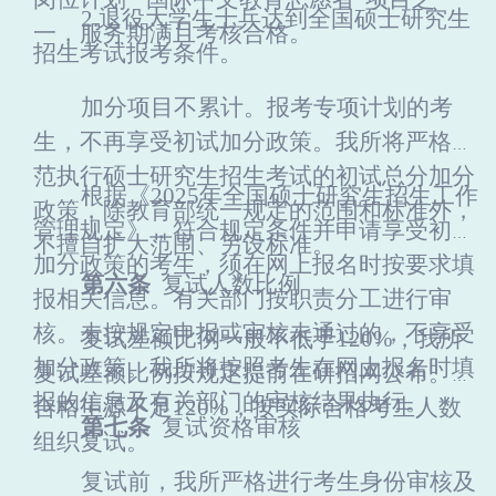
2.退役大学生士兵达到全国硕士研究生
一，服务期满且考核合格。
招生考试报考条件。
加分项目不累计。报考专项计划的考
生，不再享受初试加分政策。我
所
将严格规
范执行硕士研究生招生考试的初试总分加分
根据《
2025年全国硕士研究生招生工作
政策，除教育部统一规定的范围和标准外，
管理规定》，符合规定条件并申请享受初试
不擅自扩大范围、另设标准。
加分政策的考生，须在网上报名时按要求填
第
六
条
复试人数比例
报相关信息。有关部门按职责分工进行审
核。未按规定申报或审核未通过的，不享受
复试差额比例一般不低于
120%，我所
加分政策。我
所
将按照考生在网上报名时填
复试差额比例按规定提前在研招网公布。若
报的信息及有关部门的审核结果执行。
合格生源不足120%，按实际合格考生人数
第
七
条
复试资格审核
组织复试。
复试前，
我所
严格进行考生身份审核及