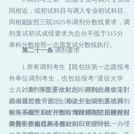
同相近，或初试科目与调入专业初试科目相
同相近。
3
.
按照三院
202
5
年调剂分数线要求，调
剂复试初试成绩要求为总分不低于
3
1
5分，
单科分数按照一志愿复试分数线执行。
第二十一条
调剂要求
1.
所有调剂考生【既包括第一志
愿报考
外
单位
调剂考生，也包括报考
“退役大学生
士兵计划”与普通计划之间调剂的考生等】
2.调剂系统开放时间、调剂志愿锁定时
必须
间由我所统一设定，每次开放调剂系统持续
通过教育部
“全国硕士生招生复试调剂
服务系统”（以下简称“调剂系统”）进行。
时
间不低于
3.调剂系统开放前我所将在
12个小时
，考生调剂志愿锁定时
研招
网网报
调剂工作由
间最长不超过
公告中
提前公布开放时间和开放时长。
我所
36小时。
人教处归口管理并统一办理