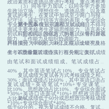
政治素质和道德品质进行考核，重点考察考
（3）
同等学力加试：以同等学力参加
生政治立场、理想信念、道德品质，以及遵
复试的考生，在复试中加试至少两门与报考
纪守法、诚实守信等方面的表现；专业综合
专业相关的本科主干课程。加试科目不得与
第十五条
复试试题和复试成绩
面试主要考核考生逻辑思维能力、语言表达
初试科目相同。加试方式为笔试。
1.复试试题的命题、制卷、保管和评卷
每门
加试
能力、工作能力及组织协调能力。
科目满分
严格按照《中国航天科工三院硕士研究生招
为
100分，60分及格。成绩不及格
者，不予录取。
生考试自命题管理办法》相关规定执行。
2.我所复试成绩实行百分制，复试成绩
由笔试和面试成绩组成。笔试成绩占比
40%，其中英语笔试占10%、专业笔试占
复试成绩为复试各方式考核成绩之和。
30%；面试成绩占比60%，其中英语口语占
复试成绩
=英语笔试*10%+专业课笔试
比10%、思想政治占比10%、专业综合面试
*30%+英语口语面试*10%+思想政治面试
复试成绩低于
60分或
思想政治
考核成绩
占比40%。
*10%+专业综合面试*40%
低于
60分的，视为复试成绩不合格。复试成