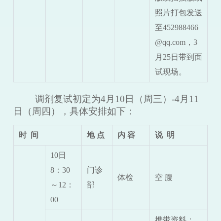
照片打包发送
至452988466
@qq.com，
3
月
25
日带到面
试现场。
调剂复试初定为
4月10日（周三）-4月11
日（周四），具体安排如下：
时
间
地
点
内
容
说
明
10日
8：30
门诊
体检
空
腹
～12：
部
00
携带资料：