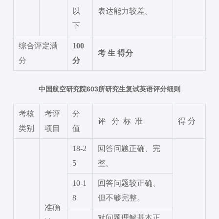
以
表达能力较差。
下
综合评定满
100
考
生
得分
分
分
603
中国航空研究院
所研究生复试英语评分细则
考核
考评
分
评
分 标 准
得
分
类别
项目
值
18-2
回答问题正确、完
5
整。
10-1
回答问题较正确、
8
但不够完整。
准确
对问题理解基本正