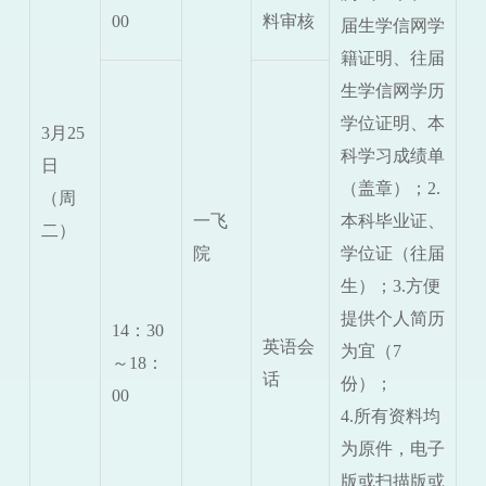
00
料审核
届生学信网学
籍证明、
往届
生学信网学历
学位证明
、本
3
月
25
科学习成绩单
日
（盖章）；2.
（周
一飞
本科毕业证、
二
）
院
学位证（往届
生）；3.方便
提供个人简历
14：30
英语会
为宜（7
～18：
话
份）；
00
4.所有资料均
为原件，电子
版或扫描版或