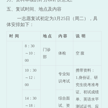
五、复试时间、地点及内容
一志愿复试初定为
3
月
25
日（周
二
），具
体安排如下：
时
间
地
点
内
容
说
明
8：30
门诊
～10：
体检
空
腹
部
00
10：30
携带资料：
专业知
～12：
1.身份证、研
识考试
00
究生统考准考
证、初试成绩
14：30
综合面
单、英语水平
～18：
试、资
测试证书、应