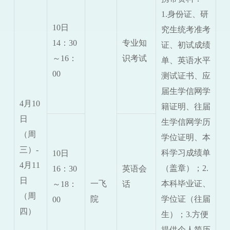
1.身份证、研
10日
究生统考准考
14：30
专业知
证、初试成绩
～16：
识考试
单、英语水平
00
测试证书、应
届生学信网学
4月10
籍证明、往届
日
生学信网学历
（周
学位证明、本
三）-
科学习成绩单
10日
4月11
（盖章）；2.
16：30
英语会
日
一飞
本科毕业证、
～18：
话
（周
院
学位证（往届
00
四）
生）；3.方便
提供个人简历