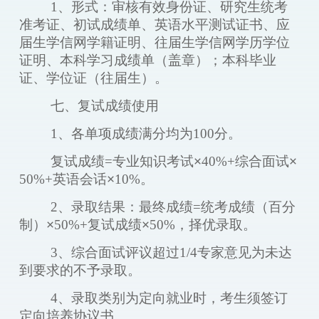
1、形式：审核有效
身份证、研究生统考
准考证、初试成绩单、英语水平测试证书、应
届生学信网学籍证明、往届生学信网学历学位
证明、本科学习成绩单（盖章）；本科毕业
证、学位证（往届生）
。
七、复试成绩使用
1、各单项成绩满分均为100分。
复试成绩
=专业知识考试
×
40%+综合面试
×
50%+英语会话
×
10%。
2、录取结果：最终成绩=统考成绩（百分
制）
×
50%+复试成绩
×
50%，择优录取。
3、综合面试评议超过1/4专家意见为未达
到要求的不予录取。
4、录取类别为定向就业
时
，考生须签订
定向培养协议书。