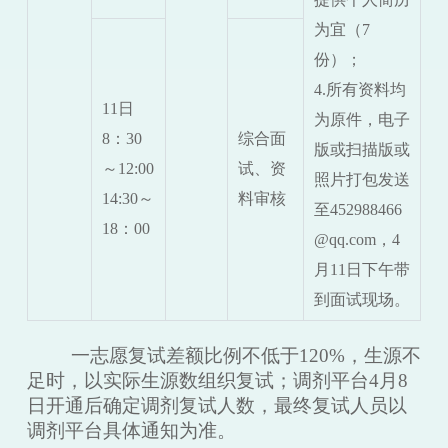
为宜（7
份）；
4.所有资料均
11日
为原件，电子
8：30
综合面
版或扫描版或
～12:00
试、资
照片打包发送
14:30～
料审核
至452988466
18：00
@qq.com，4
月11日下午带
到面试现场。
一志愿
复试差额比例不低于
120%，生源不
足时，以实际生源数组织复试
；
调剂平台
4月8
日开通后确定
调剂
复试人数，
最终复试人员以
调剂平台具体通知为准。