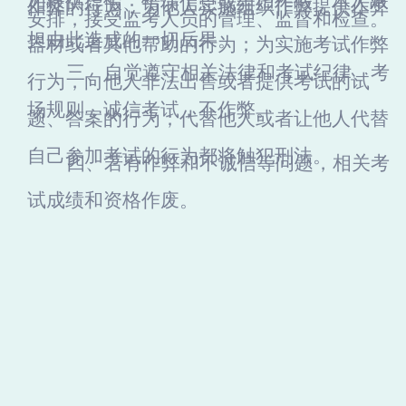
如提供虚假、错误信息或弄虚作假，本人承
作弊的行为；为他人实施组织作弊提供作弊
安排，接受监考人员的管理、监督和检查。
担由此造成的一切后果。
器材或者其他帮助的行为；为实施考试作弊
三、自觉遵守相关法律和考试纪律、考
行为，向他人非法出售或者提供考试的试
场规则，诚信考试，不作弊。
题、答案的行为；代替他人或者让他人代替
自己参加考试的行为都将触犯刑法。
四、若有作弊和不诚信等问题，相关考
试成绩和资格作废。