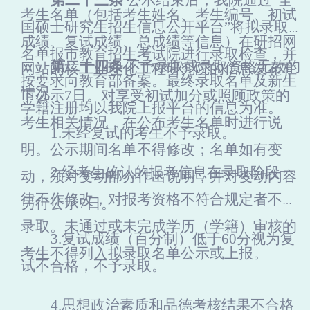
第二十三条
公示结束后，
我
院通过“全
考生名单（包括考生姓名、考生编号、初试
国硕士研究生招生信息公开平台”将拟录取
成绩、复试成绩、总成绩等信息）在研招网
名单报市教育招生考试院进行录取检查，并
第二十四条
不予录取或录取资格无效的
网站的核工业理化工程研究院的信息发布栏
按要求向教育部备案。最终录取名单及新生
情况
下公示7日。对享受初试加分或照顾政策的
学籍注册均以我院上报平台的信息为准。
考生相关情况，在公布考生名单时进行说
1.
未经复试的考生不予录取。
明。公示期间名单不得修改；名单如有变
2.
经考生确认的报考信息在录取阶段一
动，须对变动部分作出说明，并对变动内容
律不作修改，对报考资格不符合规定者不予
另行公示7日。
录取。未通过或未完成学历（学籍）审核的
3.
复试成绩（百分制）低于60分视为复
考生不得列入拟录取名单公示或上报。
试不合格，不予录取。
4.
思想政治素质和品德考核结果不合格