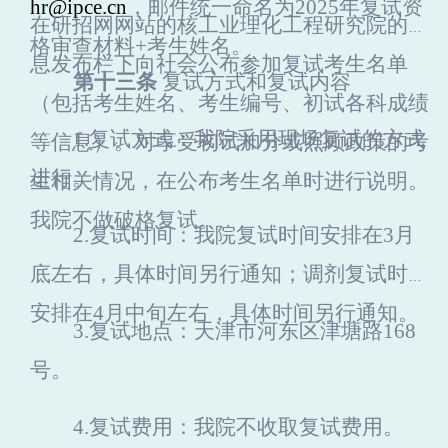
hr@ipce.cn
，邮件统一命名为2025年复试资
在研招网网站的核工业理化工程研究院的信
格审查材料+考生姓名。
息发布栏下向社会公布参加复试考生名单
第十三条
复试方式和复试内容
（包括考生姓名、考生编号、初试各科成绩
1.
复试方式：我院采用现场复试的方式
等信息）。对享受初试加分或照顾政策的考
进行。
生相关情况，在公布考生名单时进行说明。
我院不做破格复试。
2.
复试时间：我院复试时间安排在3月
底左右，具体时间另行通知；调剂复试时间
安排在4月中旬左右，具体时间另行通知。
3.
复试地点：天津市河东区津塘路168
号。
4.
复试费用：我院不收取复试费用。