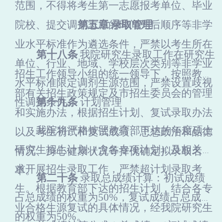
范围，不得将考生第一志愿报考单位、毕业
院校、提交调剂志愿的时间先后顺序等非学
第五章
录取管理
业水平标准作为遴选条件，
严禁以考生所在
第十八条
我院研究生录取工作在研究生
单位、行业、地域、学校层次类别等非学业
招生工作领导小组的统一领导下，按照教育
水平标准限定调剂生源范围，严禁设置歧视
部有关招生政策规定及市招生委员会的管理
性调剂条件。
第十九条
计划管理
和实施办法，根据招生计划、复试录取办法
我
院将严格按照教育部下达的年度硕士
以及考生初试和复试成绩、思想政治和品德
研究生招生计划（含各专项计划）及相关要
情况、身心健康状况等择优确定拟录取名
求开展招生录取工作，严禁超计划录取考
单。
第二十条
录取总成绩计算：初试成绩
生。根据教育部下达的招生计划，结合各专
占总成绩的权重为50%，复试成绩占总成绩
业合格生源复试的具体情况，经我院研究生
的权重为50%。