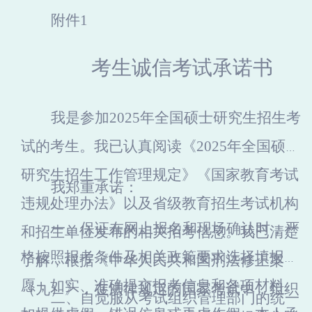
附件1
考生诚信考试承诺书
我是参加2025年全国硕士研究生招生考
试的考生。我已认真阅读《2025年全国硕士
研究生招生工作管理规定》《国家教育考试
我郑重承诺：
违规处理办法》以及省级教育招生考试机构
一、保证在网上报名和现场确认时，严
和招生单位发布的相关招考信息。我已清楚
格按照报考条件及相关政策要求选择填报志
了解，根据《中华人民共和国刑法修正案
愿，如实、准确提交报考信息和各项材料。
（九）》，在法律规定的国家考试中，组织
二、自觉服从考试组织管理部门的统一