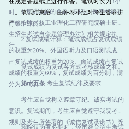
在规定答题纸上进行作答。
笔试时长为
3
小
1.
复试试题的命题、制卷、保管和评卷
时
。笔试结束后，由评卷小组对考生答卷进
严格按照《核工业理化工程研究院硕士研究
行
集中评阅。
生招生考试自命题管理办法》相关规定执
2.
复试成绩计算：笔试成绩占复试成绩
行。
的权重为20%、外国语听力及口语测试成绩
占复试成绩的权重为20%、面试成绩占复试
复试成绩为复试各方式考核成绩之和。
成绩的权重为60%，复试成绩为百分制，满
第十五条
考生复试纪律及要求
分为100分。
考生应自觉树立遵章守纪、诚实考试的
意识。复试期间，考生应自觉遵守我院考场
规则及考生所签署的《诚信复试承诺书》等
我院认为有必要时，经市教育招生考试