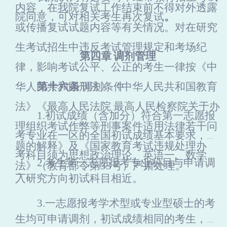
内容，在我院复试工作结束前不得对外透露
院同意，可对相关考生再次复试
。
或传播复试试题内容等有关情况。对在研究
生考试招生中违反考试管理规定和考场纪
第四章
调剂管理
律，影响考试公平、公正的考生一律按《中
华人民共和国刑法》《中华人民共和国教育
第十六条
调剂条件
法》《最高人民法院 最高人民检察院关于办
1.
初试成绩（含加分）符合第一志愿报
理组织考试作弊等刑事案件适用法律若干问
考专业在一区的全国初试成绩基本要求，统
题的解释》及《国家教育考试违规处理办
考科目须为思想政治理论、英语一、数学
2.
考生第一志愿报考专业科目与申请调
法》（教育部令第33号）严肃处理。
一。
入研究方向初试科目相近
。
3.
一志愿报考学术型或专业型硕士的考
生均可申请调剂，初试成绩相同的考生，学