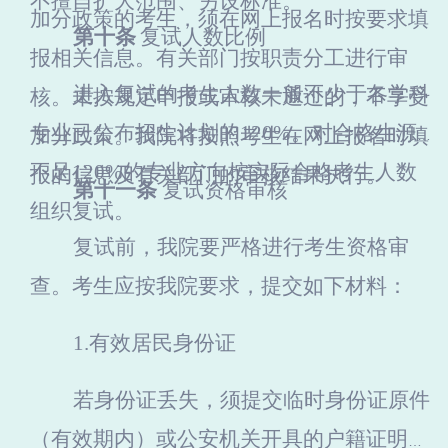
不擅自扩大范围、另设标准。
加分政策的考生，须在网上报名时按要求填
第十条
复试人数比例
报相关信息。有关部门按职责分工进行审
进入复试的考生人数一般不少于各学科
核。未按规定申报或审核未通过的，不享受
专业已公布招生计划的120%。对合格生源
加分政策。我院将按照考生在网上报名时填
不足120%的专业方向按实际合格考生人数
报的信息及有关部门的审核结果执行。
第十一条
复试资格审核
组织复试。
复试前，我院要严格进行考生资格审
查。考生应按我院要求，提交如下材料：
1.
有效居民身份证
若身份证丢失，须提交临时身份证原件
（有效期内）或公安机关开具的户籍证明原