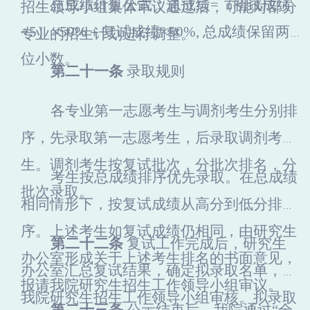
总成绩计算公式：总成绩=（初试成绩
招生领导小组集体审议通过后，可能对部分
÷5）×50%＋复试成绩×50%, 总成绩保留两
专业的招生计划进行调整。
位小数。
第二十一条
录取规则
各专业第一志愿考生与调剂考生分别排
序，先录取第一志愿考生，后录取调剂考
生。调剂考生按复试批次，分批次排名，分
考生按总成绩排序优先录取。在总成绩
批次录取。
相同情形下，按复试成绩从高分到低分排
序。上述考生如复试成绩仍相同，由研究生
第二十二条
复试工作完成后，研究生
办公室形成关于上述考生排名的书面意见，
办公室汇总复试结果，确定拟录取名单，报
报请我院研究生招生工作领导小组审议。
我院研究生招生工作领导小组审核。拟录取