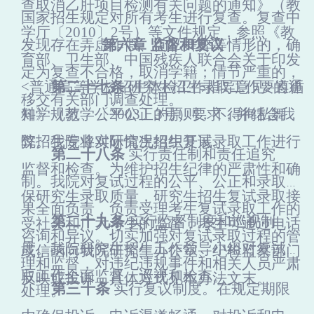
查取消乙肝项目检测有关问题的通知》（教
国家招生规定对所有考生进行复查。复查中
学厅〔2010〕2号）等文件规定，参照《教
发现存在弄虚作假、徇私舞弊等情形的，确
第六章 监督和复议
育部、卫生部、中国残疾人联合会关于印发
定为复查不合格，取消学籍；情节严重的，
<普通高等学校招生体检工作指导意见>的通
第二十七条
研究生招生录取工作要遵循
移交有关部门调查处理。
知》（教学〔2003〕3号）要求，并结合我
科学规范、公平公正的原则，不得徇私舞
院招生专业实际情况组织开展。
弊。我院将对研究生招生复试录取工作进行
第二十八条
实行责任制和责任追究
监督和检查。为维护招生纪律的严肃性和确
制。我院对复试过程的公平、公正和录取结
保研究生录取质量，研究生招生复试录取接
果全面负责，负责受理考生复试录取工作的
第二十九条
实行监督制度和巡视制
受社会和广大考生的监督，考生可通过电话
咨询和异议。切实加强对复试录取过程的管
度。我院研究生招生工作领导小组对复试录
或信函向我院研究生办公室、纪检监察部门
理和监督，对违纪违规事件和相关人员严肃
取工作全面监督、巡视和检查。
反映或投诉，具体方式见本办法文末。
第三十条
实行复议制度。在规定期限
处理。