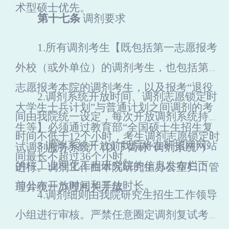
术型硕士优先。
第十七条
调剂要求
1.
所有调剂考生【既包括第一志愿报考
外校（或外单位）
的调剂考生，也包括第一
志愿报考本院的调剂考生，以及报考“退役
2.
调剂系统开放时间、调剂志愿锁定时
大学生士兵计划”与普通计划之间调剂的考
间由我院统一设定，每次开放调剂系统持续
生等】必须通过教育部“全国硕士生招生复
时间不低于12个小时，考生调剂志愿锁定时
3.
调剂系统开放前我院将在研招网网站
试调剂服务系统”（以下简称“调剂系统”）
间最长不超过36个小时。
的核工业理化工程研究院的信息发布栏下提
进行。
调剂工作由本院研究生办公室归口管
前公布开放时间和开放时长。
理并统一办理相关手续。
4.
调剂细则由我院研究生招生工作领导
小组进行审核。
严禁任意圈定调剂复试考生