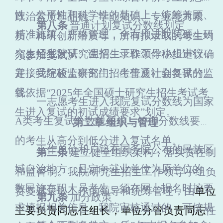
性、公平性和科学性的基础上，统筹兼顾、
政治素质和品德、学业知识、专业能力素
第八条
普通计划
复试分数线划定
精准施策、严格管理，全面推进我院硕士研
质、科研创新潜质等，所有拟录取的考生均
究生招生复试、调剂、录取工作稳步进行，
经我院研究生招生工作领导小组审议确
须参加复试。
并接受纪检监察部门、考生及社会各界的监
定，我院硕士研究生招生
普通计划
复试分数
督。
线依据“2025年全国硕士研究生招生考试考
一志愿考生进入我院复试分数线为国家
生进入复试的初试成绩要求”划定。
A类考生复试分数线要求，符合分数线要求
第二章
组织与管理
的考生从高分到低分进入复试名单。
工作单位和户籍在国务院公布的民族区
第三条
建立健全组织架构，落实责任制
域自治地方，且定向就业单位为原单位的少
和监督制。我院研究生招生工作领导小组负
数民族在职人员考生，须在网上报名时按要
责复试录取工作的领导和统筹管理，由
单位
第九条
加分政策
求填报相关信息，我院审核通过的，可按规
主要负责同志任组长，单位分管负责同志
任