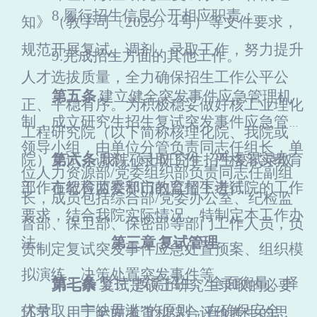
8.
履行招生信息公开相应职责；
知》（教学司〔2025〕4号）
等文件要求，
规范开展复试、调剂、录取工作，努力提升
9.
完成招生方面的其他工作。
人才选拔质量，全力确保招生工作公平公
第五条
建立健全突发事件应急管理机
正、平稳有序。为积极稳妥做好核工业理化
制，成立研究生招生复试突发事件应急管理
工程研究院（以下简称核理化院、我院或
领导小组，由单位分管负责同志任组长，单
院）复试、调剂、录取工作，严格落实教育
第六条
我院硕士研究生招生复试录取
位
人力资源部/党委组织部
负责同志任副组
部、市教育两委和市教育招生考试院的工作
工作在纪检监察部门的监督下进行。
长，成员包括综合部/党委办公室、纪检监
要求，结合我院实际情况，特制定本工作办
督部、保卫部、保密部等部门工作人员，负
法。
第三章
复试管理
责制定复试突发事件应急处置预案、组织模
拟演练、决策处置突发事件等。
第二条
坚持“按需招生、全面衡量、择
第七条
复试是硕士研究生录取的必要
优录取、宁缺毋滥”的原则，在确保安全
环节，用于全面考查和综合评价考生的思想