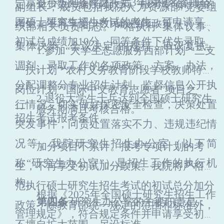
符合下列条件之一后3年内报名参加全
定享受少数民族照顾政策。报考专项计划的
副组长，成员包括我院人力资源部/党委组
国硕士研究生招生考试的考生，可申请享受
考生，不再享受少数民族照顾政策。
织部相关负责同志。
严格执行“集体议事、
初试总成绩加10分，同等条件下优先录取。
集体决策、会议决定”的规程，
审议复试、
1.
参加“大学生志愿服务西部计划”“三支
调剂、录取工作的各项政策、方案、办法，
一扶计划”“农村义务教育阶段学校教师特设
分配调整分专业招生计划，监督信息公开执
岗位计划”“国际中文教育志愿者”项目之
2.
退役大学生士兵达到全国硕士研究生
行情况，切实做好保密安全检查，决策处置
一，服务期满且考核合格。
招生考试报考条件。
突发事件，问责处置落实不力、违规违纪情
况等。我院研究生招生办公室（以下简
加分项目不累计。报考专项计划的考
称“研究生办公室”）是招生工作的执行机
生，不再享受初试加分政策。我院将严格规
构。
范执行硕士研究生招生考试的初试总分加分
根据《2025年全国硕士研究生招生工作
第四条
研究生办公室的主要职责是：
政策，除教育部统一规定的范围和标准外，
管理规定》，符合规定条件并申请享受初试