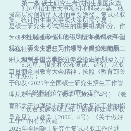
第一条
硕士
研究生考试招生是国家选
3.
起草招生重大事项初步解决方案，收
拔高层次创新型人才的重要途径，复试录取
集、统计招生重大事项决策所需信息；
是硕士研究生考试招生的重要组成部分。作
4.
根据国家核准的年度招生规模及有关
为研究生招生单位，要以习近平新时代中国
规定、研究生招生工作领导小组确定的原
特色社会主义思想为指导，全面贯彻党的二
则，编制并报送我院分专业招生计划；
十大和二十届二中、三中全会精神，深入学
5.
起草、报批和公布复试、调剂、录取
习贯彻全国教育大会精神，按照《教育部关
工作办法；
于印发<2025年全国硕士研究生招生工作管
6.
组织开展招生咨询宣传工作；
理规定>的通知》（教学〔2024〕4号）《教
育部关于加强硕士研究生招生复试工作的指
7.
负责实施录取工作，协调和处理录取
导意见》（教学〔2006〕4号）《
关于做好
工作中的有关问题；
2025年全国硕士研究生复试录取工作的通