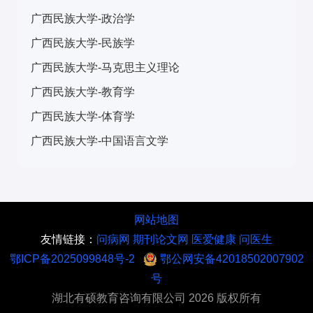
广西民族大学-政治学
广西民族大学-民族学
广西民族大学-马克思主义理论
广西民族大学-教育学
广西民族大学-体育学
广西民族大学-中国语言文学
网站地图
友情链接：
问病网
期刊论文网
医爱健康
问医生
鄂ICP备2025099848号-2
鄂公网安备42018502007902
号
湖北有硕教育咨询有限公司 2026 版权所有