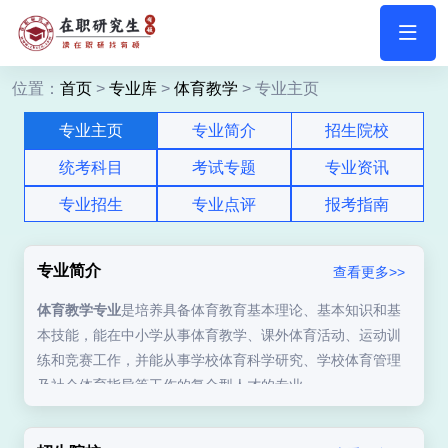
位置：
首页
>
专业库
>
体育教学
> 专业主页
专业主页
专业简介
招生院校
统考科目
考试专题
专业资讯
专业招生
专业点评
报考指南
专业简介
查看更多>>
体育教学专业
是培养具备体育教育基本理论、基本知识和基
本技能，能在中小学从事体育教学、课外体育活动、运动训
练和竞赛工作，并能从事学校体育科学研究、学校体育管理
及社会体育指导等工作的复合型人才的专业。
该专业的主要课程包括：