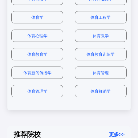
动生理学）
体育
20-30人
350+
10:1
向竞争最激
学院
应用
3. 潜在劣势
大学
烈
二、报考院校推荐
体育学
体育工程学
❌
职业发展局限
：相比其他专业，职业晋升路径较为单一
上海
1. 国内顶尖院校
考生需展示防守滑步的基本技术，评分
运动训练方
❌
体能要求高
：需要较好的身体素质和运动能力
四、备考建议
体育
40-50人
340
7:1
向占比40%
标准包括动作的连贯性和速度。
❌
竞争激烈
：部分地区体育教师岗位竞争激烈
学院
体育心理学
体育教学
第一梯队
：
公共课重点
：
华东
体育心理学
北京体育大学
二、就业前景分析
政治：重点关注马克思主义基本原理和时政热点。
师范
30-40人
345
8:1
方向需心理
体育教育学
体育教育训练学
大学
学基础
上海体育学院
2. 教学能力测试
英语：加强阅读理解和写作能力。
1. 主要就业方向
体育新闻传播学
体育管理
武汉
体育社会学
武汉体育学院
教学演示（40分）
：
体育
50-70人
335
5:1
方向要求社
专业课策略
：
典型岗
薪资水平
学院
会学基础
行业
发展路径
成都体育学院
位
（应届）
体育管理学
体育舞蹈学
体育概论
：理解体育的基本概念和社会功能。
华南
大量调剂名
国家线
中小学
体育教
教师→教研组
第二梯队
：
师范
60-80人
4:1
额（体育管
考生需准备一堂10分钟的体育课教学演示，
8-15万/年
运动生理学
：掌握人体运动的生理学基础和运动训
（330）
教育
师
长→校长
大学
理方向）
内容自选。评分标准包括教学目标的明确
练的生理学效应。
华南师范大学、华东师范大学、华中师范大学
性、教学方法的适用性、学生参与的积极性
体育培
教练→培训主
教练员
10-20万/年
等。
体育教学论
：熟悉体育教学的原则与方法，能够进
训机构
管
2. 海外院校
三、研究方向与热度排名
推荐院校
更多>>
行体育教学设计。