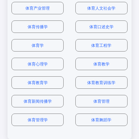
公共课重点
：
职业教育课程与教学论
：关注职业教育的课程设计、教
结合国内外职业教育发展的经验，论述
3. 潜在劣势
体育产业管理
体育人文社会学
我国职业教育改革的路径和策略。
学方法。
职业教育原
思想政治理论：重点关注马克思主义基本原理和时
北京师
10-15
❌
学术性较弱
：相比传统教育学，理论研究较少
350+
10:1
理方向竞争
范大学
人
政热点。
职业教育管理
：研究职业教育的政策、管理体制。
最激烈
❌
行业认知度低
：部分企业和个人对职业教育的重视不足
体育传播学
体育口述史学
英语一：强化阅读理解和写作能力。
职业指导与生涯教育
：探讨职业选择、生涯规划的理论
华东师
20-25
职业教育管
345
7:1
2. 教育心理学（50分）
二、就业前景分析
范大学
人
理占比30%
与实践。
体育学
体育工程学
专业课策略
：
职业教育课
华东师范大学（2022年）
1. 主要就业方向
二、报考院校推荐
教育学原理
：以王道俊《教育学》为基础。
华中师
25-30
程与教学论
体育心理学
体育教学
340
6:1
范大学
人
方向需相关
案例分析题（25分）
：
1. 国内顶尖院校
薪资水平（应
实践经验
职业技术教育学
：参考石伟平《职业技术教育
行业
典型岗位
届）
体育教育学
体育教育训练学
学》。
第一梯队
：
职业教育心
教育机
南京师
40-50
理学方向要
某职业技术学校学生在学习过程中表现
真题利用
：
职业教育教师、培训师
10-20万/年
335
5:1
构
体育新闻传播学
体育管理
范大学
人
求心理学基
北京师范大学（教育学部）
出缺乏学习动机的问题。请运用教育心
础
研究目标院校近5年真题，总结高频考点。
理学的相关理论，分析原因并提出解决
人力资源培训、职业发展
华东师范大学（教育学部）
企业
15-30万/年
策略。
顾问
体育管理学
体育舞蹈学
天津职
大量调剂名
业技术
60-80
国家线
额（职业教
华中师范大学（教育学院）
3:1
政府机
教育政策研究员、职业教
师范大
人
（330）
育技术方
10-18万/年
关
育规划