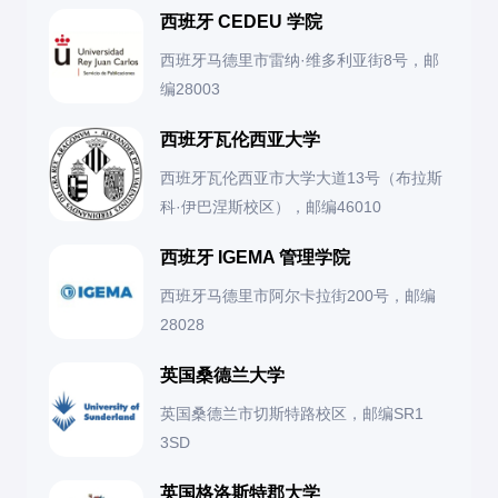
四、最新招生政策变化
西班牙 CEDEU 学院
1. 硕士/博士报考
推免比例扩大
：
《职业技术教育学》（王明达）
西班牙马德里市雷纳·维多利亚街8号，邮
总结
考试科目
：
编28003
北师大、华东师大等校推免占比升至50%+，统考
《职业教育学》（刘春生）
职业技术教育学专业适合
有志于职业技能教育和培训
的学
名额压缩
公共课：政治、英语（一）
生，就业前景广阔，尤其在当前国家对职业教育高度重视的
西班牙瓦伦西亚大学
教育心理学
：
背景下。报考时需结合自身兴趣和职业规划，选择最适合的
交叉学科兴起
：
专业课：教育学综合（含教育学原理、中外教育
西班牙瓦伦西亚市大学大道13号（布拉斯
《教育心理学》（张大均）
发展路径。
史、教育心理学等）
科·伊巴涅斯校区），邮编46010
职业教育与信息技术（北师-华师联合项目）、职
《学习心理学》（皮连生）
业教育与创新创业（南师大）等新方向增加
复试
：注重教育理论功底，可能涉及教育热点问题讨
西班牙 IGEMA 管理学院
论、研究计划答辩。
2. 近年命题趋势
考核方式改革
：
西班牙马德里市阿尔卡拉街200号，邮编
2. 备考建议
28028
政策分析题占比提升
（如职业教育法修订）
部分211院校（如华中师大、南师大）取消笔试，
改为“申请-考核制”
专业课
：
英国桑德兰大学
实践应用结合
（如校企合作案例分析）
英国桑德兰市切斯特路校区，邮编SR1
教材：王道俊《教育学》、孙培青《中国教育
跨学科综合
（如教育心理学+职业技术教育）
五、报考建议
3SD
史》、吴式颖《外国教育史》
3. 真题获取渠道
择校策略
：
进阶：查阅《职业技术教育》等专业期刊
英国格洛斯特郡大学