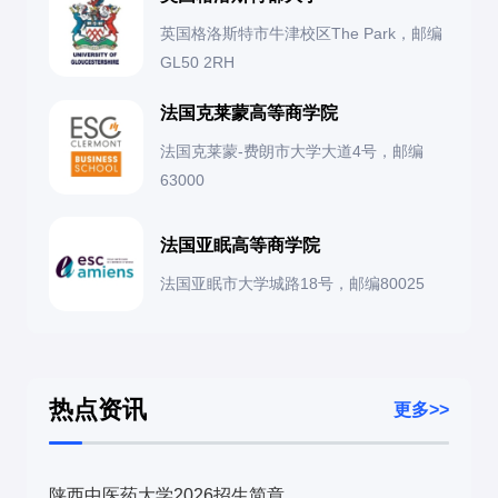
院校官网
（部分学校会公布近年真题）
冲名校：建议专业课110+、英语60+
英国格洛斯特市牛津校区The Park，邮编
实践能力
：参与职业教育相关实习或调研
GL50 2RH
考研论坛
（如"教育学考研论坛"的回忆版真题）
求稳妥：选择“一志愿未满”院校（如天津职业技术
3. 跨考生注意
师大、广东技术师大）
法国克莱蒙高等商学院
辅导机构
（如"勤思教育"的《教育学考研真题汇编》）
非教育背景考生需补足教育学基础知识
法国克莱蒙-费朗市大学大道4号，邮编
导师联系
：
总结
63000
关注职业教育领域的热点问题
9月前邮件联系意向导师（附研究计划），部分院
职业技术教育学考试
理论与实践并重
，需关注
职业教育政策
校导师有招生话语权
法国亚眠高等商学院
四、就业方向
和
教育心理学应用
。建议：
调剂机会
：
法国亚眠市大学城路18号，邮编80025
职业技术教育学毕业生主要就业方向包括：
重点突破政策分析题
（如职业教育现代化）
关注B区院校（如广西师大、云南师大）的职业教
教育机构
：职业院校教师、教育行政管理人员
关注教育热点
（如产教融合、1+X证书制度）
育学调剂公告
企业培训
：企业人力资源部门、培训部门
研究目标院校命题风格
（如北师大偏政策研究，华东师
热点资讯
更多>>
六、2024年预测趋势
大偏心理应用）
研究机构
：教育研究机构、政策研究部门
分数线
：985/211院校维持340+，省属院校可能小幅下
继续深造
：攻读博士学位，从事高等教育或研究工作
降（受扩招影响）
陕西中医药大学2026招生简章