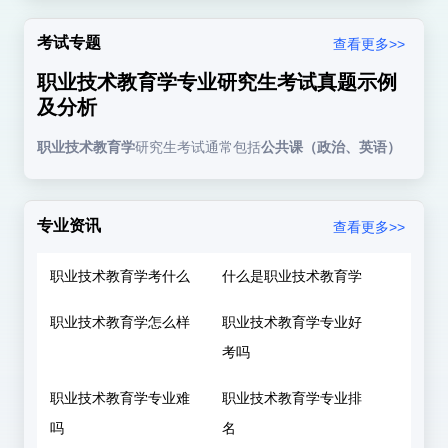
一、全国统一考试科目（公共课）
考试专题
查看更多>>
1. 思想政治理论（100分）
职业技术教育学专业研究生考试真题示例
考试内容
：
及分析
马克思主义基本原理
职业技术教育学
研究生考试通常包括
公共课（政治、英语）
和
专业课（教育学综合、职业技术教育学等）
。以下是典型
毛泽东思想和中国特色社会主义理论体系
院校的考试真题及命题特点分析，供考生参考。
时政热点
专业资讯
查看更多>>
一、公共课真题（全国统考）
题型
：选择题（50%）+ 分析题（50%）。
职业技术教育学考什么
什么是职业技术教育学
2. 英语一（100分）
1. 思想政治理论（教育相关考点）
职业技术教育学怎么样
职业技术教育学专业好
考试内容
：阅读理解、翻译、写作，部分院校允许选考
2023年分析题（10分）
：
考吗
其他语种（如日语、俄语）。
职业技术教育学专业难
职业技术教育学专业排
吗
名
二、专业课（院校自主命题）
"教育是国之大计、党之大计。"（习近平）