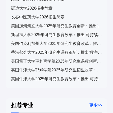
延边大学2026招生简章
热点方向
：职业教育与信息技术、创新创业教育相关导
五、注意事项
师课题组扩招明显
长春中医药大学2026招生简章
院校选择
：
美国加州州立大学2025年研究生教育创新：推出‘可持续发展与科技融合’跨学科计划，引发广泛关注
调剂难度
：A区职业教育学调剂竞争加剧，建议优先考
虑B区
关注导师研究方向及院校的职业教育特色
斯坦福大学2025年研究生教育改革：推出‘可持续发展与科技融合’跨学科计划，引发全球关注
美国伯克利加州大学2025年研究生教育改革：推出‘可持续发展与科技融合’交叉培养计划，引发学术界广泛关注
考虑地理位置对实习和就业的影响
香港都会大学2025年研究生课程革新：推出‘数字转型与可持续发展’跨学科计划，引发广泛关注
实践经历
：积累职业教育相关的实践经验
英国雷丁大学亨利商学院2025年研究生课程创新：推出‘可持续金融与ESG’专项计划，引领商科教育新趋势
政策关注
：了解国家职业教育改革的最新动态
英国牛津大学耶稣学院2025年研究生招生改革：推出‘全球挑战’跨学科项目，引发国际教育界关注
英国牛津大学2025年研究生教育改革：推出‘可持续发展与全球挑战’交叉学科计划，引发国际教育界关注
六、常见问题
Q
：职业技术教育学的研究生就业前景如何？
A
：随着国家对职业教育的重视，就业前景广阔，尤其
是在职业院校和企业培训领域。
推荐专业
更多>>