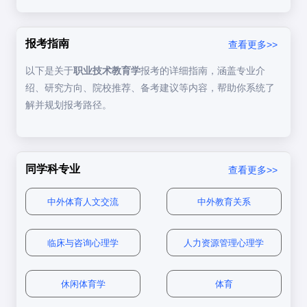
职业技术教育的政策与管理
适合人群等方面进行深度分析。
- 重视教育实践和研
二、教育学综合（院校自主命题）
究能力
报考指南
查看更多>>
1. 职业技术教育学（50分）
三、代表院校考试科目示例
一、学科特点与优势
- 统考名额较多
211/
（30-60人/年）
以下是关于
职业技术教育学
报考的详细指南，涵盖专业介
南京师范大学、华南师
北京师范大学（2023年）
专业
省属
- 部分院校开设“职
1. 学科定位
特殊要
绍、研究方向、院校推荐、备考建议等内容，帮助你系统了
范大学、湖南师范大学
院校
课代
考试内容
重点
业教育教师培养专
求
简答题（15分）
：
解并规划报考路径。
码
项”
职业技术教育学主要研究：
北京师
教育学综合（含职业
侧重理
- 分数线接近国家线
职业技能教育
（技术培训、职业教育政策）
703
一、职业技术教育学概述
地方
范大学
技术教育学）
论基础
天津职业技术师范大
- 侧重职业技能教育
特色
简述职业技术教育的特点及其在社会经
学、广东技术师范大学
研究
同学科专业
查看更多>>
教育方法
（如何有效传授职业技能）
院校
职业技术教育学是教育学的一个重要分支，专注于职业教育
华东师
全国统
济发展中的作用。
- 调剂机会较多
311
教育学专业基础综合
与培训的理论、政策、实践研究。它旨在培养具备职业教育
范大学
考
职业发展
（职业规划、职业咨询）
中外体育人文交流
中外教育关系
理论素养和实践能力的专业人才，服务于职业院校、企业培
华南师
自主命
训部门及教育行政部门。
333
教育综合
2. 核心优势
二、近年招生数据对比（2023年）
范大学
题
临床与咨询心理学
人力资源管理心理学
主要分支方向
：
论述题（20分）
：
✅
实践性强
：紧密结合市场需求，培养实用技能
招生
✅
政策支持
：国家对职业教育的重视程度日益增加
人数
复试分
报录
四、备考建议
职业教育原理
：研究职业教育的基本理论、发展规律。
休闲体育学
体育
院校
备注
✅
就业面广
：适用于教育机构、企业培训部门等多个领域
（统
数线
比
考）