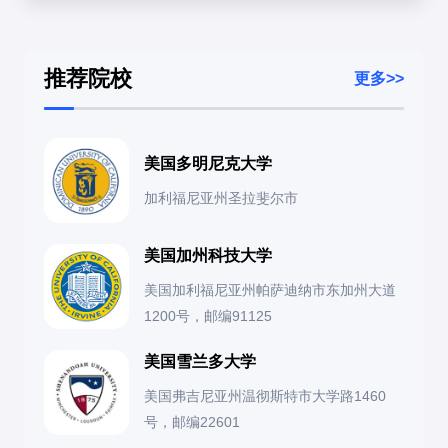
学
向）
第二梯队
：
2. 就业竞争力
南京师范大学、东北师范大学、西南大学
三、院校命题特点对比
三、研究方向与热度排名
推荐院校
更多>>
优势
：专业技能强，适合教育和培训行业
特色院校
：
职业教育原理
（最传统，理论研究强校：北师大、华东
院校
职业技术教育学重点
教育心理学重点
劣势
：相比传统教育学，可能需要更多实践经验
天津职业技术师范大学（专注于职业教育）
师大）
北京师范
职业教育政策、课程
学习动机、教学
美国多明尼克大学
广东技术师范大学（职业教育实践强校）
大学
开发
策略
职业教育管理
（主流方向，顶尖院校：华中师大、南师
三、适合报考人群
加利福尼亚州圣拉斐尔市
大）
2. 海外院校
华东师范
职业教育比较研究
学生心理发展
大学
1. 推荐人群
职业教育课程与教学论
（实践要求高：天津职业技术师
美国加州科技大学
美国：哥伦比亚大学、威斯康星大学麦迪逊分校
大、广东技术师大）
天津大学
职业教育技术应用
教育测量与评价
✔
对职业教育有热情
：愿意投身于技能教育和培训
美国加利福尼亚州帕萨迪纳市东加州大道
德国：柏林工业大学、慕尼黑工业大学（职业教育体系
✔
实践能力强
：喜欢实际操作而非纯理论研究
1200号，邮编91125
职业教育心理学
（冷门但易上岸：湖南师大、四川师
研究）
✔
职业规划明确
：希望从事教育或培训相关工作
大）
四、备考建议
美国雪兰多大学
澳大利亚：墨尔本大学、悉尼大学
2. 不推荐人群
职业教育技术
（新兴方向：华南师大、浙江师大）
美国弗吉尼亚州温彻斯特市大学路1460
1. 核心教材推荐
✖
偏好理论研究
：更适合传统教育学或心理学
号，邮编22601
三、报考流程与准备
✖
对教育行业无兴趣
：可能难以找到职业满足感
职业技术教育学
：