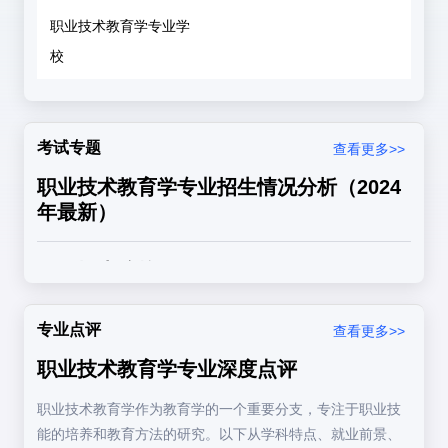
问题
：结合我国职业教育发展的现状，分析
多数院校的职业技术教育学专业课为
“教育学综合”
，通常包
职业技术教育学专业学
如何推进职业教育现代化。
含以下内容：
校
1. 教育学原理（50-60分）
核心考点
：
2022年单选题
：
考试专题
查看更多>>
教育的基本概念、教育与社会发展、教育与人的发
职业技术教育学专业招生情况分析（2024
展
年最新）
我国职业教育的基本方针是（ ）
教育目的、教育制度
A. 以就业为导向
一、招生院校层次分布
B. 以升学为导向
2. 职业技术教育学（50-60分）
C. 以科研为导向
院校
D. 以创新为导向
核心考点
：
代表院校
招生特点
专业点评
查看更多>>
层次
答案：A
职业技术教育学专业深度点评
职业技术教育的历史与发展
- 推免比例较高
（40%-60%）
职业技术教育学作为教育学的一个重要分支，专注于职业技
职业技术教育的课程与教学
顶尖
北京师范大学、华东师
- 统考竞争激烈（报
能的培养和教育方法的研究。以下从学科特点、就业前景、
名校
范大学、华中师范大学
录比8:1以上）