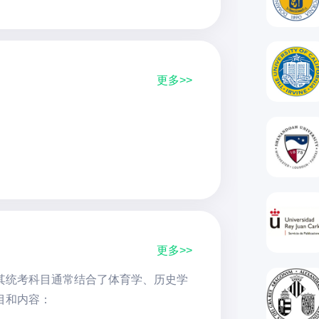
、体育管理者等体育界人士的生平经历
更多>>
还原重大体育赛事、体育政策变革等历
发展中的作用和影响，包括体育精神、
学等多学科理论和方法。
更多>>
其统考科目通常结合了体育学、历史学
的培养。
目和内容：
感体验，体现历史的人文维度。