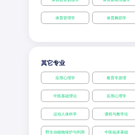
上海体育学院
：体育历史与文化研究，
行业
典型岗位
（武汉体育学院）等新方向增加
口述史学方法
：
武汉体育学院
：体育史研究方向，有口
教育机构
体育史讲师、研究员
体育管理学
体育舞蹈学
考核方式改革
：
《口述史学研究方法》（社会科学
2. 海外院校
体育组织
体育博物馆、档案馆研究
部分体育院校（如上海体育学院、武
《体育口述史研究》（上海人民出
美国：印第安纳大学（体育史研究强校
考核制”
媒体出版
体育历史专栏作家、编辑
2. 近年命题趋势
英国：拉夫堡大学（体育文化与历史研
五、报考建议
2. 就业竞争力
其它专业
口述史料的实际应用能力考查增加
三、报考流程与准备
择校策略
：
优势
：具备独特的研究方法和视角，适
体育史与当代体育热点结合
应用心理学
教育学原理
1. 硕士/博士报考
冲名校：建议专业课110+、英语60
劣势
：需补充相关领域知识（如数字人
3. 真题获取渠道
中医基础理论
应用心理学
考试科目
：
求稳妥：选择“一志愿未满”院校（
院校官网
三、适合报考人群
运动人体科学
课程与教学论
公共课：政治、英语。
导师联系
：
考研论坛
1. 推荐人群
专业课：体育史、体育人文社会学
9月前邮件联系意向导师（附研究
野生动植物保护与利用
中医临床基础
辅导机构