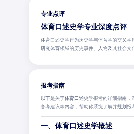
体育学基础：重点掌握体育史和体
（统考）
线
专业点评
历史学基础：熟悉中国近现代史和
北京体育
给定一段关于某体育项目发展的口
10-15人
350+
体育口述史学专业深度点评
专业课策略
：
大学
法。
体育口述史学作为历史学与体育学的交叉学
口述史学理论与方法
：阅读相关理
上海体育
20-25人
340
研究体育领域的历史事件、人物及其社会文
学院
巧。
适合人群等方面进行深度分析。
武汉体育
体育口述史学专题
：关注体育领域
操作题（25分）
：
15-20人
335
学院
件的历史背景。
一、学科特点与优势
报考指南
成都体育
国家线
1. 学科定位
25-30人
设计一个关于"中国女排精神"的口
学院
（325）
以下是关于
体育口述史学
报考的详细指南，
体育口述史学主要研究：
备考建议等内容，帮助你系统了解并规划报
三、研究方向与热度排名
体育历史事件
（如奥运会、世界杯等重
一、体育口述史学概述
三、院校命题特点对比
体育口述史理论与方法
（最传统，理论
体育人物传记
（运动员、教练员等的生