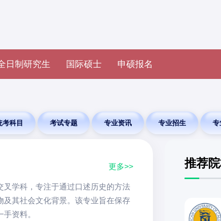
全日制研究生
国际硕士
申硕报名
统考科目
考试专题
专业资讯
专业招生
专
推荐院
更多>>
交叉学科，专注于通过口述历史的方法
物及其社会文化背景。该专业旨在保存
一手资料。