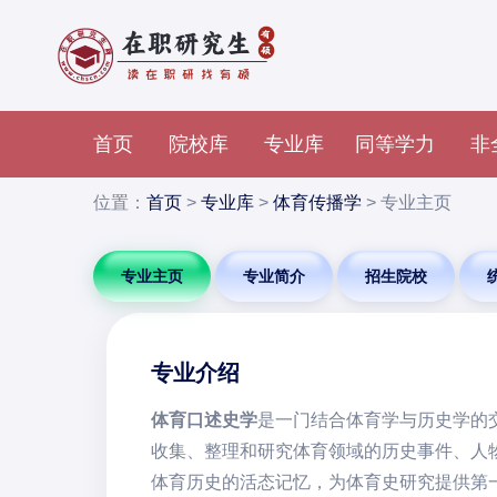
首页
院校库
专业库
同等学力
非
位置：
首页
>
专业库
>
体育传播学
> 专业主页
专业主页
专业简介
招生院校
专业介绍
体育口述史学
是一门结合体育学与历史学的
收集、整理和研究体育领域的历史事件、人
体育历史的活态记忆，为体育史研究提供第