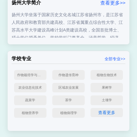
扬州大学简介
查看更多>>
扬州大学坐落于国家历史文化名城江苏省扬州市，是江苏省
人民政府和教育部共建高校、江苏省属重点综合性大学、江
苏高水平大学建设高峰计划A类建设高校，全国首批博士、
硕士学位授予单位。学校学科门类齐全，涵盖哲学、经济
学、法学、教育学、文学、历史学、理学、工学、农学、医
学、管理学、艺术学等12大学科门类。设有29个学院，124
学校专业
全部专业>>
个本科专业，拥有国家级特色专业6个，国家级一流本科专业
建设点32个，省级一流本科专业建设点20个。
作物栽培学与耕作学
作物遗传育种
植物生物技术
学校现有教职工6000余人，其中专任教师2700余人，具有高
农业信息化技术
区域农业发展
果树学
级职称教师1400余人，博士、硕士生导师3100余人。有中国
工程院院士2人、外籍院士1人，国家“万人计划”科技创新领
蔬菜学
茶学
土壤学
军人才、哲学社会科学领军人才、教学名师等国家级人才工
程入选者50余人次。学校坚持立德树人，深化教育教学改
查看更多
植物营养学
植物病理学
革，培养德智体美劳全面发展的社会主义建设者和接班人。
近年来，学生在“挑战杯”全国大学生课外学术科技作品竞
赛、“创青春”全国大学生创业大赛等国家级竞赛中屡获佳