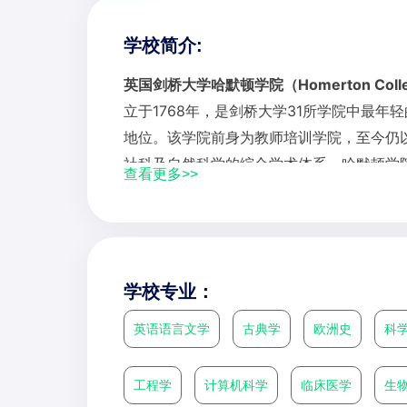
学校简介:
英国剑桥大学哈默顿学院（Homerton College, 
立于1768年，是剑桥大学31所学院中最年
地位。该学院前身为教师培训学院，至今仍
社科及自然科学的综合学术体系。哈默顿学院
查看更多>>
顷的剑桥最大学院花园著称，校园内设有全
学院以包容性和创新精神闻名，接收来自全球
奖学金支持。著名校友包括作家A.S.拜厄特
学校专业：
英语语言文学
古典学
欧洲史
科
工程学
计算机科学
临床医学
生