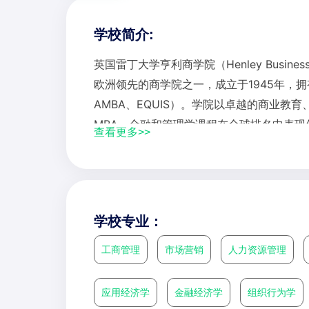
学校简介:
英国雷丁大学亨利商学院（Henley Business Scho
欧洲领先的商学院之一，成立于1945年，拥
AMBA、EQUIS）。学院以卓越的商业教
MBA、金融和管理学课程在全球排名中表现
查看更多>>
Centre（国际资本市场协会中心），在金
密合作。学院拥有来自100多个国家的学生
业发展支持。校园环境优美，兼具现代化设
院之一。
学校专业：
工商管理
市场营销
人力资源管理
应用经济学
金融经济学
组织行为学