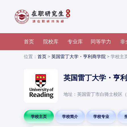
首页
院校库
专业库
同等学力
非
位置：
首页
>
英国雷丁大学・亨利商学院
> 学校主
英国雷丁大学・亨
地址：英国雷丁市白骑士校区（Whitekn
学校主页
学校简介
学校专业