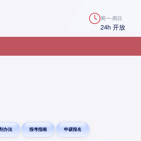
周一-周日
24h 开放
剂办法
报考指南
申硕报名