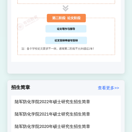
积
30000
多平米，多媒体教室
75
个，总使
用面积
15000
平米；校内外共有训练场地
21
个，建有能够容纳
3000
名观众的综合
体育场；建成了千兆主干网、
2000
多个
节点的园区网；图书馆面积
5000
多平
米，藏书
42.5
万册，中外期刊
1000
余
种，是中国数字图书馆分馆和国家星火
计划
CNKI
知识网络管理服务中心一级中
招生简章
查看更多>>
心。
多年来，学院深化教学改革，推进素
陆军防化学院2022年硕士研究生招生简章
质教育，取得了明显成效。学生参加国
陆军防化学院2021年硕士研究生招生简章
家英语四、六级统考，通过率超过北京
陆军防化学院2020年硕士研究生招生简章