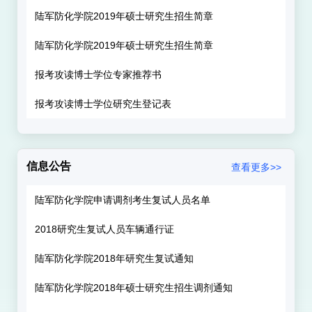
地区普通高校的平均水平；参加计算机
陆军防化学院2019年硕士研究生招生简章
水平测试，通过率超过
80%
；参加全国
陆军防化学院2019年硕士研究生招生简章
和北京地区大学生英语、数学、物理等
报考攻读博士学位专家推荐书
竞赛，获奖率名列前茅。
报考攻读博士学位研究生登记表
学院环境优美，风景宜人，被评为“全
国部门造林绿化
400
佳单位”、“全军首批
营院达标单位”和“首都绿化美化花园式
信息公告
查看更多>>
单位”，是学习知识、陶冶情操、培育英
陆军防化学院申请调剂考生复试人员名单
才的军中高等学府。热烈欢迎您携笔从
2018研究生复试人员车辆通行证
戎，投身火热的军营，这里将是您成就
陆军防化学院2018年研究生复试通知
事业，实现人生价值的舞台。
陆军防化学院2018年硕士研究生招生调剂通知