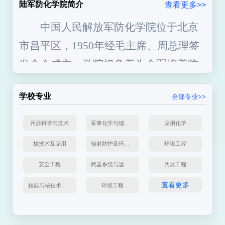
陆军防化学院简介
查看更多>>
中国人民解放军防化学院位于北京
市昌平区，
1950
年经毛主席、周总理签
发命令成立。学院担负着为全军培养防
化指挥军官和防化工程技术军官的任
学校专业
全部专业>>
务，是一所军事指挥和工程技术合一的
综合性高等院校，被誉为“防化兵摇
兵器科学与技术
军事化学与烟火技术
应用化学
篮”。学院以工学、军事学门类为主，开
核技术及应用
辐射防护及环境保护
环境工程
设有防化兵指挥、
核技术与核安全、
生
安全工程
武器系统与运用工程
兵器工程
化防护工程、装备保障等
4
个本科专业，
查看更多
核能与核技术工程
环境工程
拥有
1
个
博士学位授予点、
1
个联合培
养
博士点、
1
个学术学位
硕士
授予点、5个