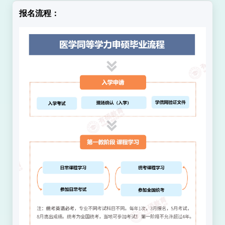
工程专业硕士授权点和3个军事专业硕士
报名流程：
授权点
。
学院师资力量雄厚，教学科研人员中
教授、副教授（高级工程师）超过
30%
，硕士以上高学历教员超过
50%
，
有数十名专
家
教授享受政府特殊津贴，
涌现出一等功臣钟玉征，化武专家陈海
平、“和平卫士”郁建兴等一大批国际知
名的英模人物。
学院占地
180
公顷
，教学设施先进配
套，教学实验楼总使用面积达
40000
多平
米，其中各类实验室
300
余个，总使用面